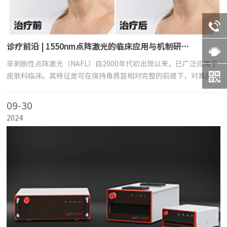
诊疗前沿 | 1550nm点阵激光的临床应用与机制研究进展
非剥脱性点阵激光（NAFL）自2000年代初出现以来，已广泛应用于
皮肤科临床。其特征是可在保持角质层相对完整的前提下，对真皮层
进行微区热凝固，从而在极低的不良反应率与社交断层期
（Downtime）下实施组织重塑、胶原再生。近几年围绕1550nm非
09-30
剥脱点阵激光在面部年轻化、瘢痕修复、特殊皮肤病变及黏膜再生等
2024
领域的应用研究中，多项国际先进的临床试验和基础研究取得了较大
突破。本期我们针对这一主题的近期研究结果并做简要介绍。