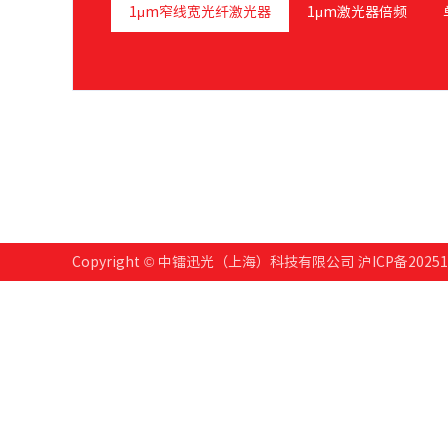
1μm窄线宽光纤激光器
1μm激光器倍频
Copyright © 中镭迅光（上海）科技有限公司
沪ICP备20251