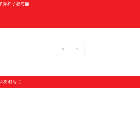
单频种子激光器
«
»
42841号-1