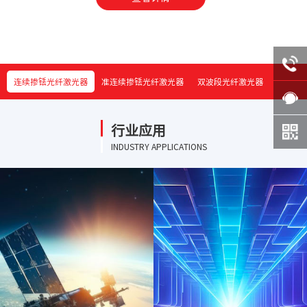
连续掺铥光纤激光器
准连续掺铥光纤激光器
双波段光纤激光器
行业应用
定制
NEW ·
INDUSTRY APPLICATIONS
1550nm 掺铒光纤激光器 20w
TFN窄线宽光纤激光器
科研特殊定制激光器
信噪高
高功率单频激光器采用全保偏光纤设计，针对窄线宽(kHz)单频种子信号进
分布反馈式(DFB)激光器
行多级MOPA功率放大，实现高功率输出
输出功率可达20W
2μm 分布式布拉格反射体(DBR)激光器