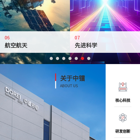
2μm 采用单模保偏光纤输出，实现了稳定的线偏振，单纵模，超窄线宽的
单模输出
外腔式激光器(ECL)
冷原子波段单频激光输出
光束质量好
垂直腔面发射激光器VCSEL
和传统的TA型半导体激光器相比，具有更窄的线宽，更低的相位噪声和频
功率稳定，性能可靠
锥形半导体激光放大器TA
率噪声，和更为优秀的光束质量。
全光纤结构设计
风冷
查看详情
查看详情
06
07
航空航天
先进科学
查看详情
关于中镭
ABOUT US
核心科技
研发创新